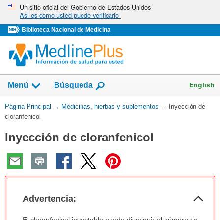
Omita
Un sitio oficial del Gobierno de Estados Unidos
Así es como usted puede verificarlo
y
vaya
Biblioteca Nacional de Medicina
al
Contenido
Mostrar
English
Menú
Búsqueda
el
campo
Usted
Página Principal
→
Medicinas, hierbas y suplementos
→
Inyección de
de
está
cloranfenicol
aquí:
Inyección de cloranfenicol
Col
Advertencia:
sec
Advertencia:
El cloranfenicol inyectable puede disminuir el número de