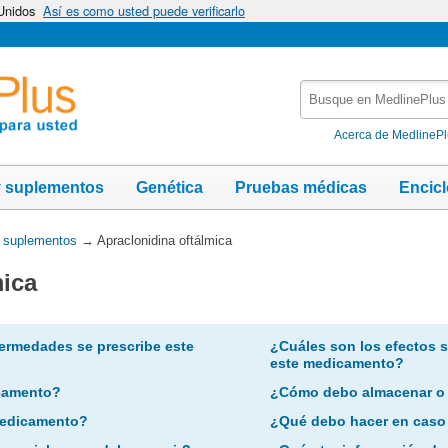
 Unidos
Así es como usted puede verificarlo
Busque
en
MedlinePlus
Acerca de MedlineP
y suplementos
Genética
Pruebas médicas
Encic
y suplementos
→
Apraclonidina oftálmica
mica
ermedades se prescribe este
¿Cuáles son los efectos 
este medicamento?
camento?
¿Cómo debo almacenar o
 medicamento?
¿Qué debo hacer en caso