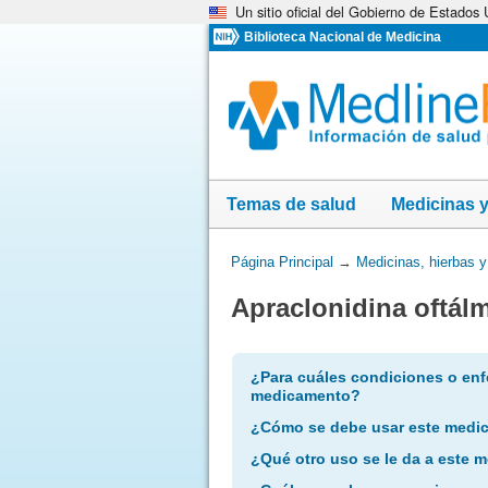
Un sitio oficial del Gobierno de Estados
Omita
y
Biblioteca Nacional de Medicina
vaya
al
Contenido
Temas de salud
Medicinas 
Usted
Página Principal
→
Medicinas, hierbas 
está
Apraclonidina oftál
aquí:
¿Para cuáles condiciones o enf
medicamento?
¿Cómo se debe usar este medi
¿Qué otro uso se le da a este