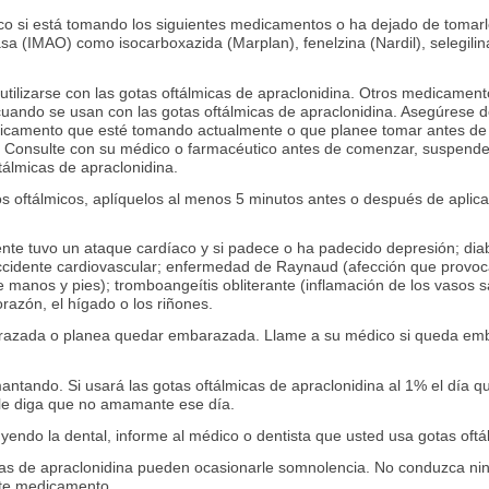
co si está tomando los siguientes medicamentos o ha dejado de tomarl
a (IMAO) como isocarboxazida (Marplan), fenelzina (Nardil), selegilin
ilizarse con las gotas oftálmicas de apraclonidina. Otros medicamen
l cuando se usan con las gotas oftálmicas de apraclonidina. Asegúrese
icamento que esté tomando actualmente o que planee tomar antes de 
a. Consulte con su médico o farmacéutico antes de comenzar, suspend
tálmicas de apraclonidina.
 oftálmicos, aplíquelos al menos 5 minutos antes o después de aplicar
nte tuvo un ataque cardíaco y si padece o ha padecido depresión; diabet
accidente cardiovascular; enfermedad de Raynaud (afección que provoc
manos y pies); tromboangeítis obliterante (inflamación de los vasos 
azón, el hígado o los riñones.
arazada o planea quedar embarazada. Llame a su médico si queda emb
ntando. Si usará las gotas oftálmicas de apraclonidina al 1% el día qu
 le diga que no amamante ese día.
uyendo la dental, informe al médico o dentista que usted usa gotas oftá
cas de apraclonidina pueden ocasionarle somnolencia. No conduzca nin
ste medicamento.