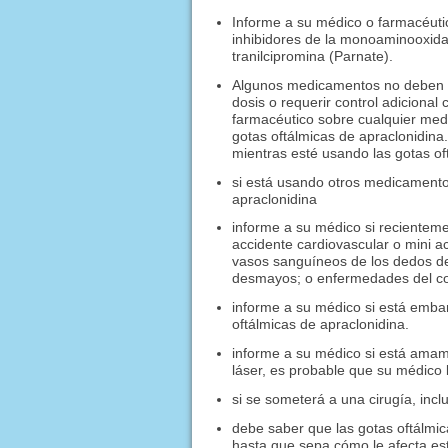
Informe a su médico o farmacéuti
inhibidores de la monoaminooxidas
tranilcipromina (Parnate).
Algunos medicamentos no deben ut
dosis o requerir control adiciona
farmacéutico sobre cualquier med
gotas oftálmicas de apraclonidin
mientras esté usando las gotas of
si está usando otros medicamentos
apraclonidina
informe a su médico si recienteme
accidente cardiovascular o mini 
vasos sanguíneos de los dedos de 
desmayos; o enfermedades del cor
informe a su médico si está emb
oftálmicas de apraclonidina.
informe a su médico si está amama
láser, es probable que su médico
si se someterá a una cirugía, incl
debe saber que las gotas oftálmi
hasta que sepa cómo le afecta e