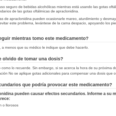
so seguro de bebidas alcohólicas mientras está usando las gotas oftál
arios de las gotas oftálmicas de apraclonidina.
cas de apraclonidina pueden ocasionarle mareo, aturdimiento y desma
vitar este problema, levántese de la cama despacio, apoyando los pie
seguir mientras tomo este medicamento?
, a menos que su médico le indique que debe hacerlo.
 olvido de tomar una dosis?
o como lo recuerde. Sin embargo, si se acerca la hora de su próxima do
ación No se aplique gotas adicionales para compensar una dosis que ol
ecundarios que podría provocar este medicamento?
onidina pueden causar efectos secundarios. Informe a su m
rece:
n o llorosos