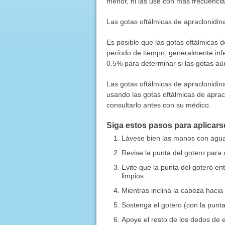
menor, ni las use con más frecuencia
Las gotas oftálmicas de apraclonidina
Es posible que las gotas oftálmicas 
período de tiempo, generalmente inf
0.5% para determinar si las gotas aú
Las gotas oftálmicas de apraclonidin
usando las gotas oftálmicas de apracl
consultarlo antes con su médico.
Siga estos pasos para aplicarse
Lávese bien las manos con agua
Revise la punta del gotero para 
Evite que la punta del gotero en
limpios.
Mientras inclina la cabeza hacia 
Sostenga el gotero (con la punta
Apoye el resto de los dedos de 