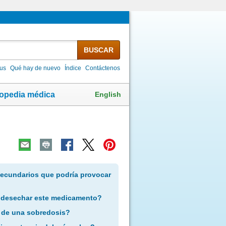
BUSCAR
lus
Qué hay de nuevo
Índice
Contáctenos
English
lopedia médica
secundarios que podría provocar
 desechar este medicamento?
 de una sobredosis?