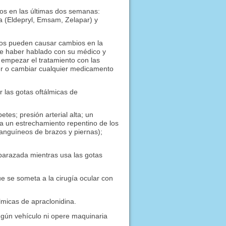
os en las últimas dos semanas:
a (Eldepryl, Emsam, Zelapar) y
tos pueden causar cambios en la
 de haber hablado con su médico y
empezar el tratamiento con las
er o cambiar cualquier medicamento
 las gotas oftálmicas de
es; presión arterial alta; un
a un estrechamiento repentino de los
sanguíneos de brazos y piernas);
arazada mientras usa las gotas
e se someta a la cirugía ocular con
lmicas de apraclonidina.
gún vehículo ni opere maquinaria