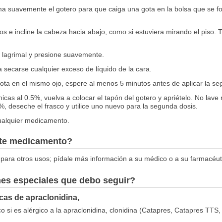
ma suavemente el gotero para que caiga una gota en la bolsa que se for
tos e incline la cabeza hacia abajo, como si estuviera mirando el piso. 
 lagrimal y presione suavemente.
secarse cualquier exceso de líquido de la cara.
gota en el mismo ojo, espere al menos 5 minutos antes de aplicar la se
lmicas al 0.5%, vuelva a colocar el tapón del gotero y apriételo. No lave 
%, deseche el frasco y utilice uno nuevo para la segunda dosis.
cualquier medicamento.
este medicamento?
para otros usos; pídale más información a su médico o a su farmacéut
nes especiales que debo seguir?
icas de apraclonidina,
 si es alérgico a la apraclonidina, clonidina (Catapres, Catapres TTS,