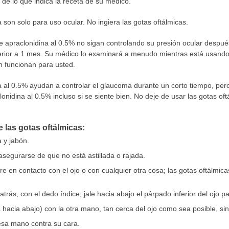
 de lo que indica la receta de su médico.
 son solo para uso ocular. No ingiera las gotas oftálmicas.
de apraclonidina al 0.5% no sigan controlando su presión ocular despu
erior a 1 mes. Su médico lo examinará a menudo mientras está usando 
n funcionan para usted.
a al 0.5% ayudan a controlar el glaucoma durante un corto tiempo, pe
onidina al 0.5% incluso si se siente bien. No deje de usar las gotas of
 las gotas oftálmicas:
 y jabón.
asegurarse de que no está astillada o rajada.
tre en contacto con el ojo o con cualquier otra cosa; las gotas oftálmi
atrás, con el dedo índice, jale hacia abajo el párpado inferior del ojo 
 hacia abajo) con la otra mano, tan cerca del ojo como sea posible, sin
esa mano contra su cara.