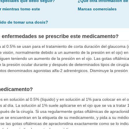
especiales que debo seguir?
¿Qué otra información de
r mientras tomo este
Marcas comerciales
ido de tomar una dosis?
o enfermedades se prescribe este medicamento?
a al 0.5% se usan para el tratamiento de corta duración del glaucoma
de visión, normalmente debido a un aumento de la presión en el ojo) 
guen teniendo un aumento de la presión en el ojo. Las gotas oftálmic
e la presión ocular durante y después de determinados tipos de cirugía 
os denominados agonistas alfa-2 adrenérgicos. Disminuye la presión oc
medicamento?
s en solución al 0.5% (líquido) y en solución al 1% para colocar en el o
s al día. La solución al 1% suele aplicarse en el ojo que se va a tratar 
ués de la cirugía. Si usa regularmente gotas oftálmicas de apracloni
ue se encuentran en la etiqueta de su medicamento, y pida a su médic
se las gotas oftálmicas de apraclonidina exactamente como se lo indi