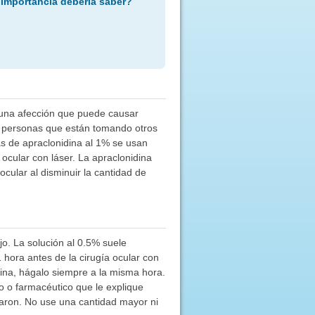
 importancia debería saber?
 (una afección que puede causar
en personas que están tomando otros
as de apraclonidina al 1% se usan
ocular con láser. La apraclonidina
ular al disminuir la cantidad de
jo. La solución al 0.5% suele
1 hora antes de la cirugía ocular con
dina, hágalo siempre a la misma hora.
o o farmacéutico que le explique
caron. No use una cantidad mayor ni