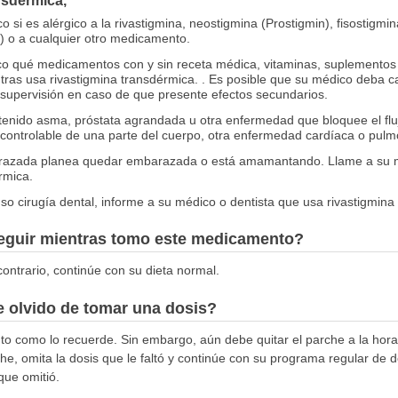
nsdérmica,
si es alérgico a la rivastigmina, neostigmina (Prostigmin), fisostigmina
) o a cualquier otro medicamento.
co qué medicamentos con y sin receta médica, vitaminas, suplementos 
tras usa rivastigmina transdérmica. . Es posible que su médico deba 
supervisión en caso de que presente efectos secundarios.
 tenido asma, próstata agrandada u otra enfermedad que bloquee el flujo
ncontrolable de una parte del cuerpo, otra enfermedad cardíaca o pulm
barazada planea quedar embarazada o está amamantando. Llame a su
rmica.
uso cirugía dental, informe a su médico o dentista que usa rivastigmina
seguir mientras tomo este medicamento?
ontrario, continúe con su dieta normal.
 olvido de tomar una dosis?
nto como lo recuerde. Sin embargo, aún debe quitar el parche a la hora
he, omita la dosis que le faltó y continúe con su programa regular de 
que omitió.