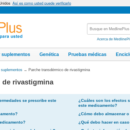
 Unidos
Así es como usted puede verificarlo
Busque
en
MedlinePlus
Acerca de MedlineP
y suplementos
Genética
Pruebas médicas
Encic
y suplementos
→
Parche transdérmico de rivastigmina
 de rivastigmina
ermedades se prescribe este
¿Cuáles son los efectos 
este medicamento?
camento?
¿Cómo debo almacenar o
 medicamento?
¿Qué debo hacer en caso