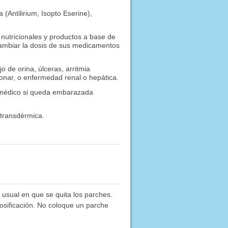
 (Antilirium, Isopto Eserine),
nutricionales y productos a base de
cambiar la dosis de sus medicamentos
 de orina, úlceras, arritmia
onar, o enfermedad renal o hepática.
 médico si queda embarazada
 transdérmica.
 usual en que se quita los parches.
dosificación. No coloque un parche