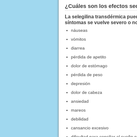
¿Cuáles son los efectos s
La selegilina transdérmica pue
síntomas se vuelve severo o n
náuseas
vómitos
diarrea
pérdida de apetito
dolor de estómago
pérdida de peso
depresión
dolor de cabeza
ansiedad
mareos
debilidad
cansancio excesivo
dificultad para conciliar el sueñ