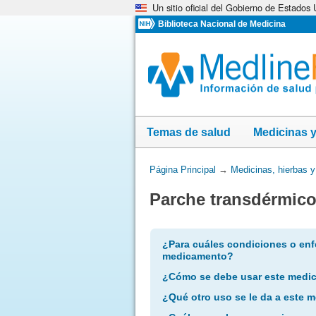
Un sitio oficial del Gobierno de Estados
Omita
y
Biblioteca Nacional de Medicina
vaya
al
Contenido
Temas de salud
Medicinas 
Usted
Página Principal
→
Medicinas, hierbas 
está
Parche transdérmico
aquí:
¿Para cuáles condiciones o enf
medicamento?
¿Cómo se debe usar este medi
¿Qué otro uso se le da a este