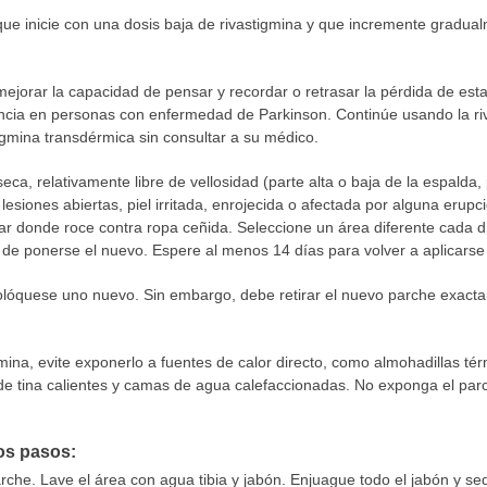
que inicie con una dosis baja de rivastigmina y que incremente gradua
ejorar la capacidad de pensar y recordar o retrasar la pérdida de esta
cia en personas con enfermedad de Parkinson. Continúe usando la riva
tigmina transdérmica sin consultar a su médico.
seca, relativamente libre de vellosidad (parte alta o baja de la espalda,
esiones abiertas, piel irritada, enrojecida o afectada por alguna erupci
 donde roce contra ropa ceñida. Seleccione un área diferente cada día 
es de ponerse el nuevo. Espere al menos 14 días para volver a aplicarse
 colóquese uno nuevo. Sin embargo, debe retirar el nuevo parche exa
ina, evite exponerlo a fuentes de calor directo, como almohadillas térm
de tina calientes y camas de agua calefaccionadas. No exponga el parch
tos pasos:
arche. Lave el área con agua tibia y jabón. Enjuague todo el jabón y seq