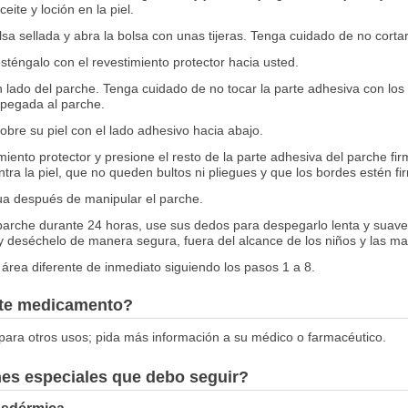
ite y loción en la piel.
a sellada y abra la bolsa con unas tijeras. Tenga cuidado de no cortar
sténgalo con el revestimiento protector hacia usted.
 lado del parche. Tenga cuidado de no tocar la parte adhesiva con los
pegada al parche.
bre su piel con el lado adhesivo hacia abajo.
imiento protector y presione el resto de la parte adhesiva del parche f
tra la piel, que no queden bultos ni pliegues y que los bordes estén fi
a después de manipular el parche.
arche durante 24 horas, use sus dedos para despegarlo lenta y suave
 y deséchelo de manera segura, fuera del alcance de los niños y las ma
rea diferente de inmediato siguiendo los pasos 1 a 8.
este medicamento?
ara otros usos; pida más información a su médico o farmacéutico.
nes especiales que debo seguir?