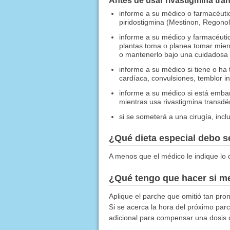
Antes de usar rivastigmina tra
informe a su médico o farmacéutico 
piridostigmina (Mestinon, Regonol
informe a su médico y farmacéuti
plantas toma o planea tomar mien
o mantenerlo bajo una cuidadosa 
informe a su médico si tiene o ha
cardíaca, convulsiones, temblor i
informe a su médico si está em
mientras usa rivastigmina transdé
si se someterá a una cirugía, incl
¿Qué dieta especial debo 
A menos que el médico le indique lo c
¿Qué tengo que hacer si me
Aplique el parche que omitió tan pro
Si se acerca la hora del próximo parc
adicional para compensar una dosis 