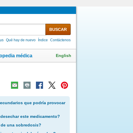
BUSCAR
lus
Qué hay de nuevo
Índice
Contáctenos
English
lopedia médica
secundarios que podría provocar
 desechar este medicamento?
 de una sobredosis?