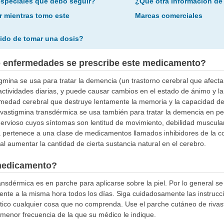
especiales que debo seguir?
¿Qué otra información de
r mientras tomo este
Marcas comerciales
ido de tomar una dosis?
o enfermedades se prescribe este medicamento?
gmina se usa para tratar la demencia (un trastorno cerebral que afecta
 actividades diarias, y puede causar cambios en el estado de ánimo y l
medad cerebral que destruye lentamente la memoria y la capacidad de
 rivastigmina transdérmica se usa también para tratar la demencia en 
rvioso cuyos síntomas son lentitud de movimiento, debilidad muscular,
 pertenece a una clase de medicamentos llamados inhibidores de la co
l aumentar la cantidad de cierta sustancia natural en el cerebro.
medicamento?
ansdérmica es en parche para aplicarse sobre la piel. Por lo general se 
nte a la misma hora todos los días. Siga cuidadosamente las instrucc
tico cualquier cosa que no comprenda. Use el parche cutáneo de riva
 menor frecuencia de la que su médico le indique.