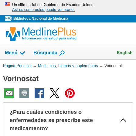
Omita
Un sitio oficial del Gobierno de Estados Unidos
Así es como usted puede verificarlo
y
vaya
Biblioteca Nacional de Medicina
al
Contenido
Mostrar
English
Menú
Búsqueda
el
campo
Usted
Página Principal
→
Medicinas, hierbas y suplementos
→
Vorinostat
de
está
Vorinostat
aquí:
¿Para cuáles condiciones o
Col
enfermedades se prescribe este
sec
medicamento?