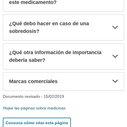
sec
este medicamento?
¿Qué debo hacer en caso de una
Exp
sec
sobredosis?
¿Qué otra información de importancia
Exp
sec
debería saber?
Exp
Marcas comerciales
sec
Documento revisado -
15/02/2019
Hojee las páginas sobre medicinas
Conozca cómo citar esta página