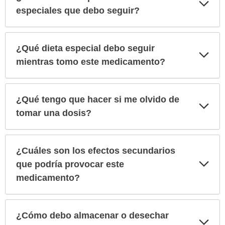
Exp
sec
especiales que debo seguir?
¿Qué dieta especial debo seguir
Exp
sec
mientras tomo este medicamento?
¿Qué tengo que hacer si me olvido de
Exp
sec
tomar una dosis?
¿Cuáles son los efectos secundarios
Exp
que podría provocar este
sec
medicamento?
¿Cómo debo almacenar o desechar
Exp