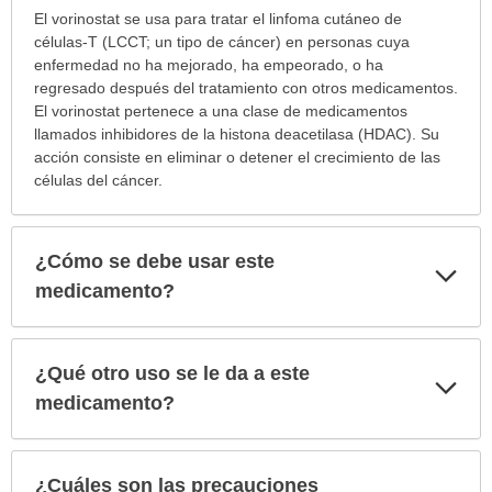
¿Para
El vorinostat se usa para tratar el linfoma cutáneo de
cuáles
células-T (LCCT; un tipo de cáncer) en personas cuya
condiciones
enfermedad no ha mejorado, ha empeorado, o ha
o
regresado después del tratamiento con otros medicamentos.
enfermedades
El vorinostat pertenece a una clase de medicamentos
se
llamados inhibidores de la histona deacetilasa (HDAC). Su
prescribe
acción consiste en eliminar o detener el crecimiento de las
este
células del cáncer.
medicamento?
ha
sido
¿Cómo se debe usar este
Exp
extendido.
sec
medicamento?
¿Qué otro uso se le da a este
Exp
sec
medicamento?
¿Cuáles son las precauciones