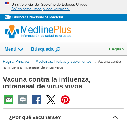
Omita
Un sitio oficial del Gobierno de Estados Unidos
Así es como usted puede verificarlo
y
vaya
Biblioteca Nacional de Medicina
al
Contenido
Mostrar
English
Menú
Búsqueda
el
campo
Usted
Página Principal
→
Medicinas, hierbas y suplementos
→
Vacuna contra
de
está
la influenza, intranasal de virus vivos
aquí:
Vacuna contra la influenza,
intranasal de virus vivos
Col
¿Por qué vacunarse?
sec