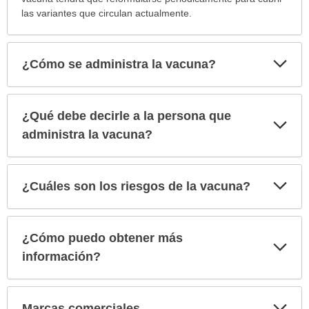
las variantes que circulan actualmente.
Exp
¿Cómo se administra la vacuna?
sec
¿Qué debe decirle a la persona que
Exp
sec
administra la vacuna?
Exp
¿Cuáles son los riesgos de la vacuna?
sec
¿Cómo puedo obtener más
Exp
sec
información?
Exp
Marcas comerciales