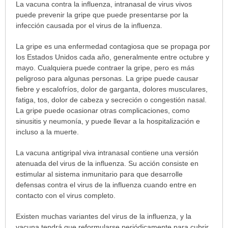
¿Por
La vacuna contra la influenza, intranasal de virus vivos
qué
puede prevenir la gripe que puede presentarse por la
vacunarse?
infección causada por el virus de la influenza.
ha
La gripe es una enfermedad contagiosa que se propaga por
sido
los Estados Unidos cada año, generalmente entre octubre y
extendido.
mayo. Cualquiera puede contraer la gripe, pero es más
peligroso para algunas personas. La gripe puede causar
fiebre y escalofríos, dolor de garganta, dolores musculares,
fatiga, tos, dolor de cabeza y secreción o congestión nasal.
La gripe puede ocasionar otras complicaciones, como
sinusitis y neumonía, y puede llevar a la hospitalización e
incluso a la muerte.
La vacuna antigripal viva intranasal contiene una versión
atenuada del virus de la influenza. Su acción consiste en
estimular al sistema inmunitario para que desarrolle
defensas contra el virus de la influenza cuando entre en
contacto con el virus completo.
Existen muchas variantes del virus de la influenza, y la
vacuna tendrá que reformularse periódicamente para cubrir