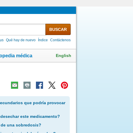
BUSCAR
lus
Qué hay de nuevo
Índice
Contáctenos
English
lopedia médica
secundarios que podría provocar
 desechar este medicamento?
 de una sobredosis?