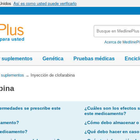
 Unidos
Así es como usted puede verificarlo
Busque
en
MedlinePlus
Acerca de MedlineP
y suplementos
Genética
Pruebas médicas
Encic
y suplementos
→
Inyección de clofarabina
bina
ermedades se prescribe este
¿Cuáles son los efectos 
este medicamento?
camento?
¿Cómo debo almacenar o
 medicamento?
¿Qué debo hacer en caso