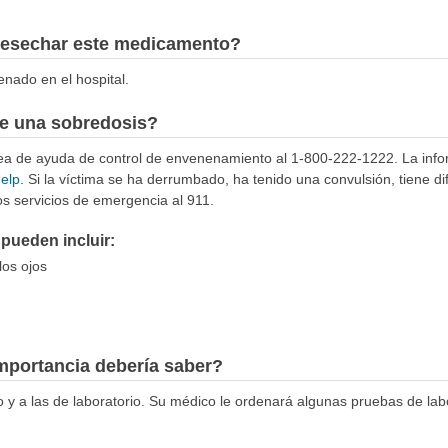
esechar este medicamento?
nado en el hospital.
e una sobredosis?
ínea de ayuda de control de envenenamiento al 1-800-222-1222. La info
help
. Si la víctima se ha derrumbado, ha tenido una convulsión, tiene di
s servicios de emergencia al 911.
pueden incluir:
los ojos
mportancia debería saber?
co y a las de laboratorio. Su médico le ordenará algunas pruebas de la