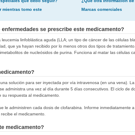
especiales que debo seguir?
¿Qué otra información de
r mientras tomo este
Marcas comerciales
o enfermedades se prescribe este medicamento?
a leucemia linfoblástica aguda (LLA; un tipo de cáncer de las células b
ad, que ya hayan recibido por lo menos otros dos tipos de tratamiento
etabolitos de nucleósidos de purina. Funciona al matar las células can
medicamento?
na solución para ser inyectada por vía intravenosa (en una vena). La 
se administra una vez al día durante 5 días consecutivos. El ciclo de d
 su respuesta al medicamento.
 le administren cada dosis de clofarabina. Informe inmediatamente a 
s recibe el medicamento.
este medicamento?