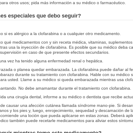
ara otros usos; pida más información a su médico o farmacéutico.
nes especiales que debo seguir?
 si es alérgico a la clofarabina o a cualquier otro medicamento.
co qué medicamentos con y sin receta médica, vitaminas, suplementos 
tras usa la inyección de clofarabina. Es posible que su médico deba 
supervisión en caso de que presente efectos secundarios.
guna vez ha tenido alguna enfermedad renal o hepática.
razada o planea quedar embarazada. La clofarabina puede dañar al fet
mbarazo durante su tratamiento con clofarabina. Hable con su médico 
para usted. Llame a su médico si queda embarazada mientras usa clof
antando. No debe amamantar durante el tratamiento con clofarabina.
uida una cirugía dental, informe a su médico o dentista que recibe actu
ede causar una afección cutánea llamada síndrome mano-pie. Si desarr
os y los pies y, luego, enrojecimiento, sequedad y descamación de la p
ecomiende una loción que pueda aplicarse en estas zonas. Deberá aplic
édico también puede recetarle medicamentos para aliviar estos síntom
seguir mientras tomo este medicamento?