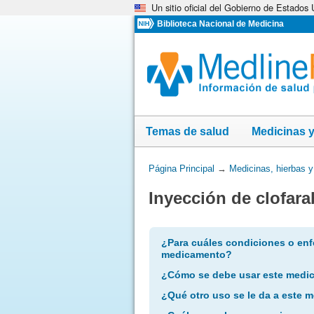
Un sitio oficial del Gobierno de Estados
Omita
y
Biblioteca Nacional de Medicina
vaya
al
Contenido
Temas de salud
Medicinas 
Usted
Página Principal
→
Medicinas, hierbas 
está
Inyección de clofara
aquí:
¿Para cuáles condiciones o enf
medicamento?
¿Cómo se debe usar este medi
¿Qué otro uso se le da a este