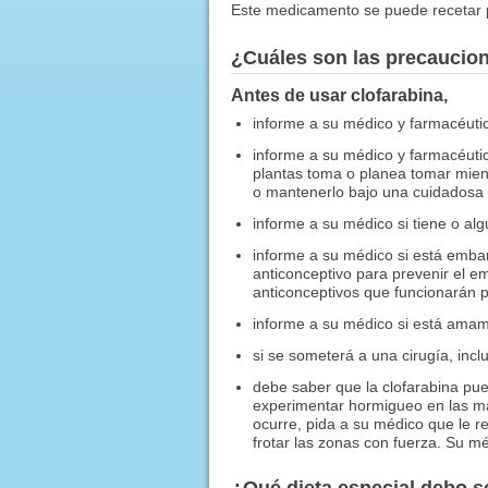
Este medicamento se puede recetar p
¿Cuáles son las precaucio
Antes de usar clofarabina,
informe a su médico y farmacéutico
informe a su médico y farmacéuti
plantas toma o planea tomar mien
o mantenerlo bajo una cuidadosa 
informe a su médico si tiene o al
informe a su médico si está emba
anticonceptivo para prevenir el e
anticonceptivos que funcionarán 
informe a su médico si está amam
si se someterá a una cirugía, incl
debe saber que la clofarabina pu
experimentar hormigueo en las man
ocurre, pida a su médico que le r
frotar las zonas con fuerza. Su m
¿Qué dieta especial debo 