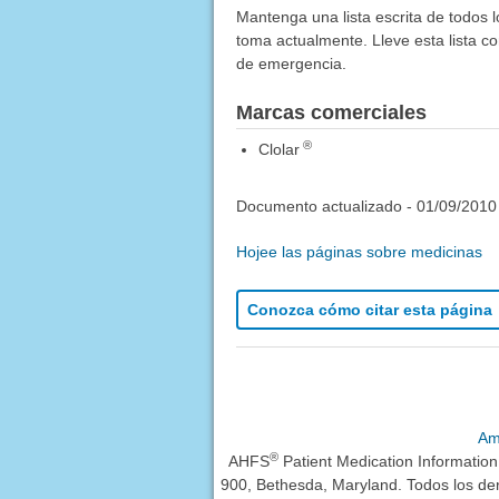
Mantenga una lista escrita de todos 
toma actualmente. Lleve esta lista co
de emergencia.
Marcas comerciales
®
Clolar
Documento actualizado -
01/09/2010
Hojee las páginas sobre medicinas
Conozca cómo citar esta página
Am
®
AHFS
Patient Medication Informatio
900, Bethesda, Maryland. Todos los de