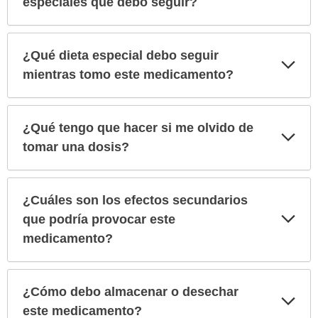
especiales que debo seguir?
¿Qué dieta especial debo seguir
Exp
sec
mientras tomo este medicamento?
¿Qué tengo que hacer si me olvido de
Exp
sec
tomar una dosis?
¿Cuáles son los efectos secundarios
Exp
que podría provocar este
sec
medicamento?
¿Cómo debo almacenar o desechar
Exp
sec
este medicamento?