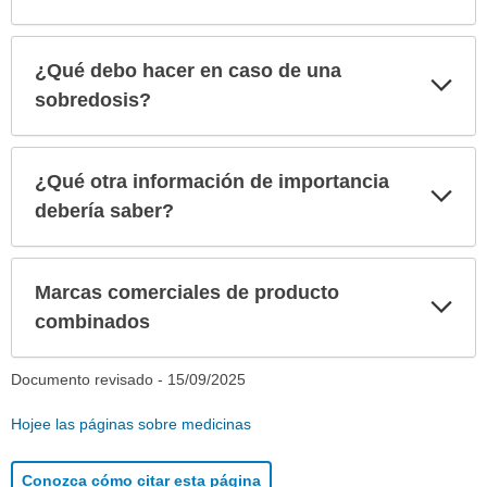
¿Qué debo hacer en caso de una
Exp
sec
sobredosis?
¿Qué otra información de importancia
Exp
sec
debería saber?
Marcas comerciales de producto
Exp
sec
combinados
Documento revisado -
15/09/2025
Hojee las páginas sobre medicinas
Conozca cómo citar esta página