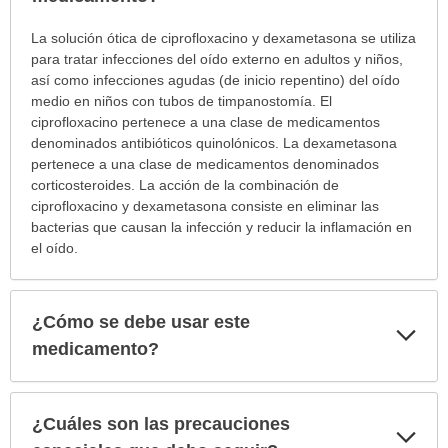
¿Para
La solución ótica de ciprofloxacino y dexametasona se utiliza
cuáles
para tratar infecciones del oído externo en adultos y niños,
condiciones
así como infecciones agudas (de inicio repentino) del oído
o
medio en niños con tubos de timpanostomía. El
enfermedades
ciprofloxacino pertenece a una clase de medicamentos
se
denominados antibióticos quinolónicos. La dexametasona
prescribe
pertenece a una clase de medicamentos denominados
este
corticosteroides. La acción de la combinación de
medicamento?
ciprofloxacino y dexametasona consiste en eliminar las
ha
bacterias que causan la infección y reducir la inflamación en
sido
el oído.
extendido.
¿Cómo se debe usar este
Exp
sec
medicamento?
¿Cuáles son las precauciones
Exp
sec