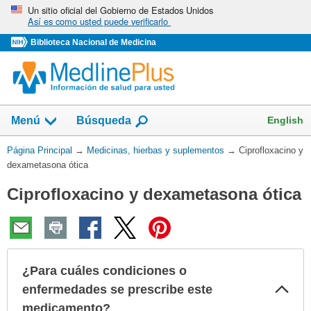
Omita
Un sitio oficial del Gobierno de Estados Unidos
Así es como usted puede verificarlo
y
vaya
Biblioteca Nacional de Medicina
al
Contenido
Mostrar
English
Menú
Búsqueda
el
campo
Usted
Página Principal
→
Medicinas, hierbas y suplementos
→
Ciprofloxacino y
de
está
dexametasona ótica
aquí:
Ciprofloxacino y dexametasona ótica
¿Para cuáles condiciones o
Col
enfermedades se prescribe este
sec
medicamento?