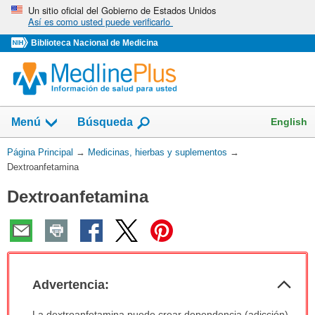
Omita
Un sitio oficial del Gobierno de Estados Unidos
Así es como usted puede verificarlo
y
vaya
Biblioteca Nacional de Medicina
al
Contenido
Mostrar
English
Menú
Búsqueda
el
campo
Usted
Página Principal
→
Medicinas, hierbas y suplementos
→
de
está
Dextroanfetamina
aquí:
Dextroanfetamina
Col
Advertencia:
sec
Advertencia:
La dextroanfetamina puede crear dependencia (adicción).