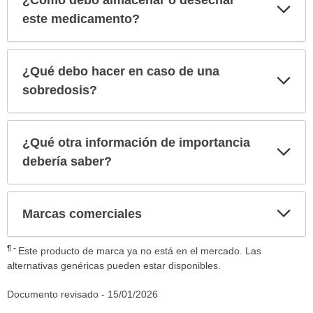
¿Cómo debo almacenar o desechar
Exp
sec
este medicamento?
¿Qué debo hacer en caso de una
Exp
sec
sobredosis?
¿Qué otra información de importancia
Exp
sec
debería saber?
Exp
Marcas comerciales
sec
¶
Este producto de marca ya no está en el mercado. Las
alternativas genéricas pueden estar disponibles.
Documento revisado -
15/01/2026