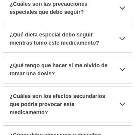
¿Cuáles son las precauciones
Exp
sec
especiales que debo seguir?
¿Qué dieta especial debo seguir
Exp
sec
mientras tomo este medicamento?
¿Qué tengo que hacer si me olvido de
Exp
sec
tomar una dosis?
¿Cuáles son los efectos secundarios
Exp
que podría provocar este
sec
medicamento?