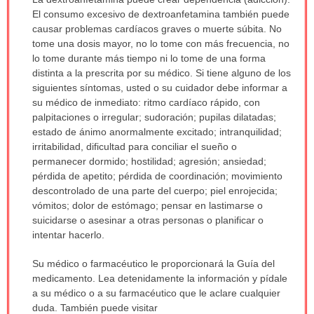
ha
El consumo excesivo de dextroanfetamina también puede
sido
causar problemas cardíacos graves o muerte súbita. No
extendido.
tome una dosis mayor, no lo tome con más frecuencia, no
lo tome durante más tiempo ni lo tome de una forma
distinta a la prescrita por su médico. Si tiene alguno de los
siguientes síntomas, usted o su cuidador debe informar a
su médico de inmediato: ritmo cardíaco rápido, con
palpitaciones o irregular; sudoración; pupilas dilatadas;
estado de ánimo anormalmente excitado; intranquilidad;
irritabilidad, dificultad para conciliar el sueño o
permanecer dormido; hostilidad; agresión; ansiedad;
pérdida de apetito; pérdida de coordinación; movimiento
descontrolado de una parte del cuerpo; piel enrojecida;
vómitos; dolor de estómago; pensar en lastimarse o
suicidarse o asesinar a otras personas o planificar o
intentar hacerlo.
Su médico o farmacéutico le proporcionará la Guía del
medicamento. Lea detenidamente la información y pídale
a su médico o a su farmacéutico que le aclare cualquier
duda. También puede visitar