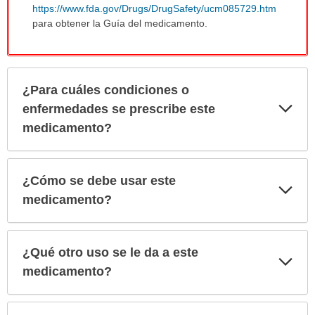
https://www.fda.gov/Drugs/DrugSafety/ucm085729.htm
para obtener la Guía del medicamento.
¿Para cuáles condiciones o
Exp
enfermedades se prescribe este
sec
medicamento?
¿Cómo se debe usar este
Exp
sec
medicamento?
¿Qué otro uso se le da a este
Exp
sec
medicamento?