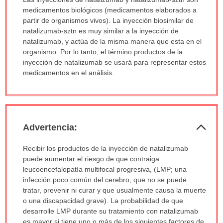
ha
medicamentos biológicos (medicamentos elaborados a
sido
partir de organismos vivos). La inyección biosimilar de
extendido.
natalizumab-sztn es muy similar a la inyección de
natalizumab, y actúa de la misma manera que esta en el
organismo. Por lo tanto, el término productos de la
inyección de natalizumab se usará para representar estos
medicamentos en el análisis.
Col
Advertencia:
sec
Advertencia:
Recibir los productos de la inyección de natalizumab
ha
puede aumentar el riesgo de que contraiga
sido
leucoencefalopatía multifocal progresiva, (LMP; una
extendido.
infección poco común del cerebro, que no se puede
tratar, prevenir ni curar y que usualmente causa la muerte
o una discapacidad grave). La probabilidad de que
desarrolle LMP durante su tratamiento con natalizumab
es mayor si tiene uno o más de los siguientes factores de