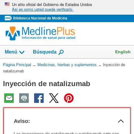
Omita
Un sitio oficial del Gobierno de Estados Unidos
Así es como usted puede verificarlo
y
vaya
Biblioteca Nacional de Medicina
al
Contenido
Mostrar
English
Menú
Búsqueda
el
campo
Usted
Página Principal
→
Medicinas, hierbas y suplementos
→
Inyección de
de
está
natalizumab
aquí:
Inyección de natalizumab
Col
Aviso:
sec
Aviso:
Las inyecciones de natalizumab y natalizumab-sztn son