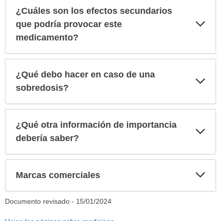
¿Cuáles son los efectos secundarios
Exp
que podría provocar este
sec
medicamento?
¿Qué debo hacer en caso de una
Exp
sec
sobredosis?
¿Qué otra información de importancia
Exp
sec
debería saber?
Exp
Marcas comerciales
sec
Documento revisado -
15/01/2024