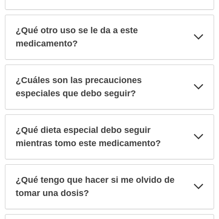
¿Qué otro uso se le da a este
Exp
sec
medicamento?
¿Cuáles son las precauciones
Exp
sec
especiales que debo seguir?
¿Qué dieta especial debo seguir
Exp
sec
mientras tomo este medicamento?
¿Qué tengo que hacer si me olvido de
Exp
sec
tomar una dosis?