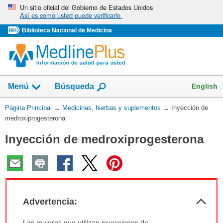
Omita
Un sitio oficial del Gobierno de Estados Unidos
Así es como usted puede verificarlo
y
vaya
Biblioteca Nacional de Medicina
al
Contenido
Mostrar
English
Menú
Búsqueda
el
campo
Usted
Página Principal
→
Medicinas, hierbas y suplementos
→
Inyección de
de
está
medroxiprogesterona
aquí:
Inyección de medroxiprogesterona
Col
Advertencia:
sec
Advertencia:
Las mujeres que utilizan inyecciones de