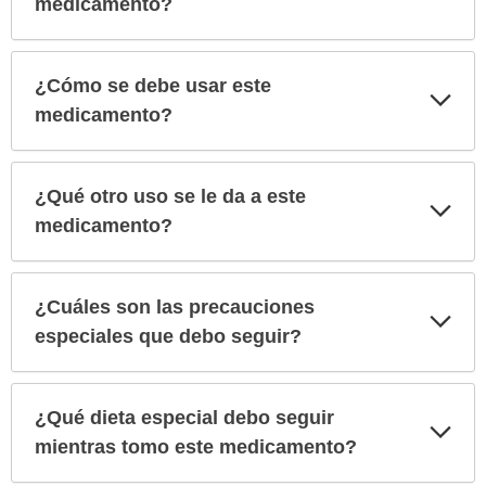
medicamento?
¿Cómo se debe usar este
Exp
sec
medicamento?
¿Qué otro uso se le da a este
Exp
sec
medicamento?
¿Cuáles son las precauciones
Exp
sec
especiales que debo seguir?
¿Qué dieta especial debo seguir
Exp
sec
mientras tomo este medicamento?