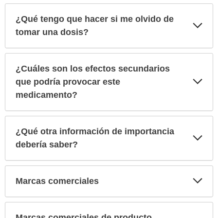
¿Qué tengo que hacer si me olvido de
Exp
sec
tomar una dosis?
¿Cuáles son los efectos secundarios
Exp
que podría provocar este
sec
medicamento?
¿Qué otra información de importancia
Exp
sec
debería saber?
Exp
Marcas comerciales
sec
Marcas comerciales de producto