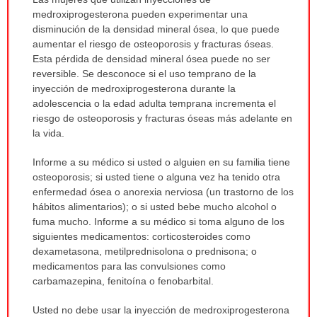
ha
medroxiprogesterona pueden experimentar una
sido
disminución de la densidad mineral ósea, lo que puede
extendido.
aumentar el riesgo de osteoporosis y fracturas óseas.
Esta pérdida de densidad mineral ósea puede no ser
reversible. Se desconoce si el uso temprano de la
inyección de medroxiprogesterona durante la
adolescencia o la edad adulta temprana incrementa el
riesgo de osteoporosis y fracturas óseas más adelante en
la vida.
Informe a su médico si usted o alguien en su familia tiene
osteoporosis; si usted tiene o alguna vez ha tenido otra
enfermedad ósea o anorexia nerviosa (un trastorno de los
hábitos alimentarios); o si usted bebe mucho alcohol o
fuma mucho. Informe a su médico si toma alguno de los
siguientes medicamentos: corticosteroides como
dexametasona, metilprednisolona o prednisona; o
medicamentos para las convulsiones como
carbamazepina, fenitoína o fenobarbital.
Usted no debe usar la inyección de medroxiprogesterona