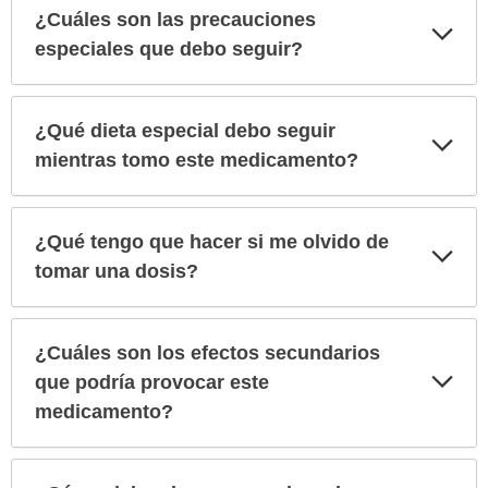
¿Cuáles son las precauciones
Exp
sec
especiales que debo seguir?
¿Qué dieta especial debo seguir
Exp
sec
mientras tomo este medicamento?
¿Qué tengo que hacer si me olvido de
Exp
sec
tomar una dosis?
¿Cuáles son los efectos secundarios
Exp
que podría provocar este
sec
medicamento?