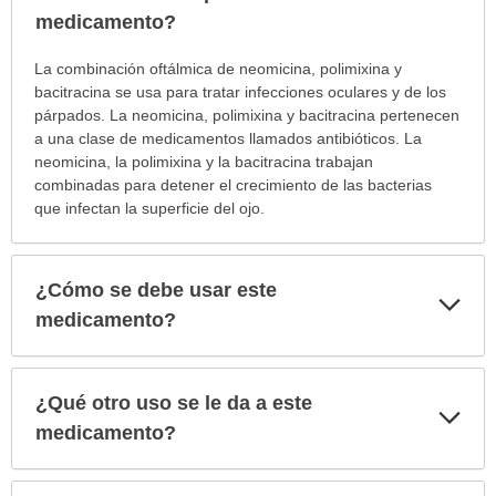
sec
medicamento?
¿Para
La combinación oftálmica de neomicina, polimixina y
cuáles
bacitracina se usa para tratar infecciones oculares y de los
condiciones
párpados. La neomicina, polimixina y bacitracina pertenecen
o
a una clase de medicamentos llamados antibióticos. La
enfermedades
neomicina, la polimixina y la bacitracina trabajan
se
combinadas para detener el crecimiento de las bacterias
prescribe
que infectan la superficie del ojo.
este
medicamento?
ha
¿Cómo se debe usar este
Exp
sido
sec
medicamento?
extendido.
¿Qué otro uso se le da a este
Exp
sec
medicamento?