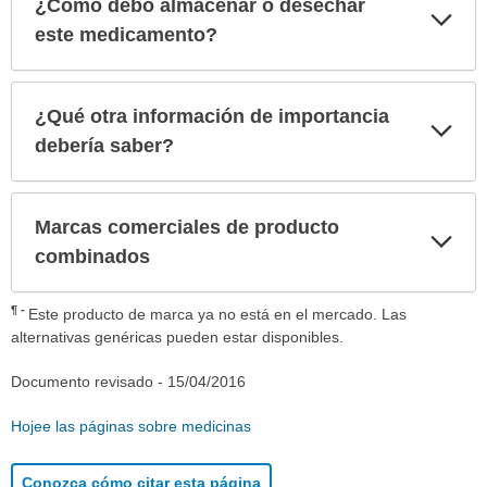
¿Cómo debo almacenar o desechar
Exp
sec
este medicamento?
¿Qué otra información de importancia
Exp
sec
debería saber?
Marcas comerciales de producto
Exp
sec
combinados
¶
Este producto de marca ya no está en el mercado. Las
alternativas genéricas pueden estar disponibles.
Documento revisado -
15/04/2016
Hojee las páginas sobre medicinas
Conozca cómo citar esta página