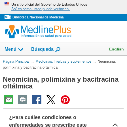
Omita
Un sitio oficial del Gobierno de Estados Unidos
Así es como usted puede verificarlo
y
vaya
Biblioteca Nacional de Medicina
al
Contenido
Mostrar
English
Menú
Búsqueda
el
campo
Usted
Página Principal
→
Medicinas, hierbas y suplementos
→
Neomicina,
de
está
polimixina y bacitracina oftálmica
aquí:
Neomicina, polimixina y bacitracina
oftálmica
¿Para cuáles condiciones o
Col
enfermedades se prescribe este