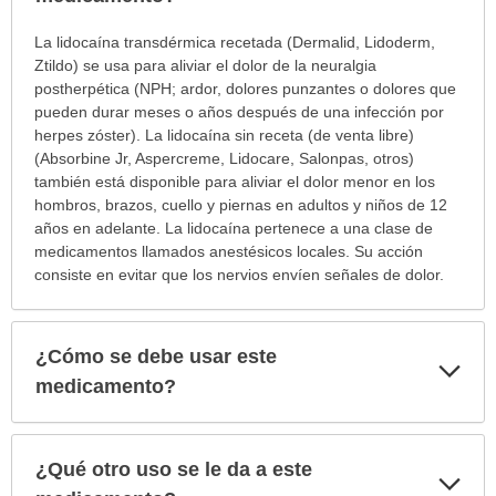
¿Para
La lidocaína transdérmica recetada (Dermalid, Lidoderm,
cuáles
Ztildo) se usa para aliviar el dolor de la neuralgia
condiciones
postherpética (NPH; ardor, dolores punzantes o dolores que
o
pueden durar meses o años después de una infección por
enfermedades
herpes zóster). La lidocaína sin receta (de venta libre)
se
(Absorbine Jr, Aspercreme, Lidocare, Salonpas, otros)
prescribe
también está disponible para aliviar el dolor menor en los
este
hombros, brazos, cuello y piernas en adultos y niños de 12
medicamento?
años en adelante. La lidocaína pertenece a una clase de
ha
medicamentos llamados anestésicos locales. Su acción
sido
consiste en evitar que los nervios envíen señales de dolor.
extendido.
¿Cómo se debe usar este
Exp
sec
medicamento?
¿Qué otro uso se le da a este
Exp
sec