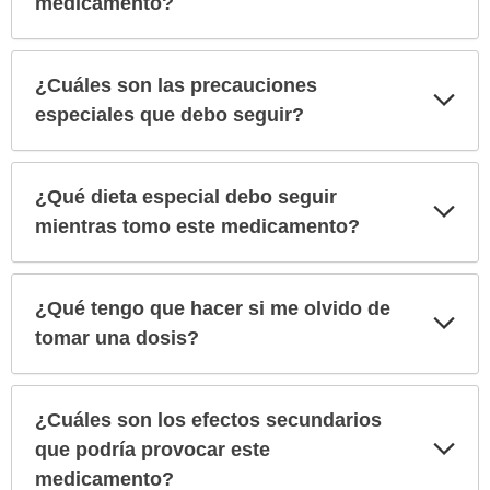
medicamento?
¿Cuáles son las precauciones
Exp
sec
especiales que debo seguir?
¿Qué dieta especial debo seguir
Exp
sec
mientras tomo este medicamento?
¿Qué tengo que hacer si me olvido de
Exp
sec
tomar una dosis?
¿Cuáles son los efectos secundarios
Exp
que podría provocar este
sec
medicamento?