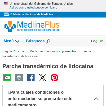
Omita
Un sitio oficial del Gobierno de Estados Unidos
Así es como usted puede verificarlo
y
vaya
Biblioteca Nacional de Medicina
al
Contenido
Mostrar
English
Menú
Búsqueda
el
campo
Usted
Página Principal
→
Medicinas, hierbas y suplementos
→
Parche
de
está
transdérmico de lidocaína
aquí:
Parche transdérmico de lidocaína
¿Para cuáles condiciones o
Col
enfermedades se prescribe este
sec
medicamento?