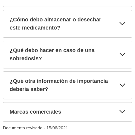
¿Cómo debo almacenar o desechar
Exp
sec
este medicamento?
¿Qué debo hacer en caso de una
Exp
sec
sobredosis?
¿Qué otra información de importancia
Exp
sec
debería saber?
Exp
Marcas comerciales
sec
Documento revisado -
15/06/2021