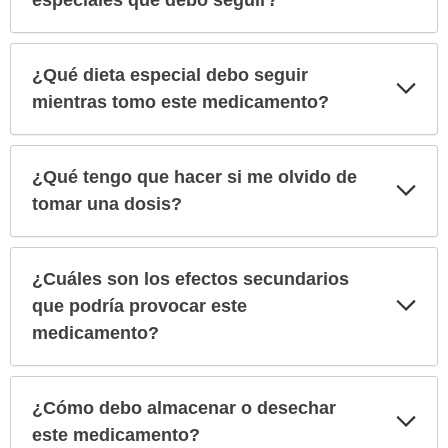
especiales que debo seguir?
¿Qué dieta especial debo seguir
Exp
sec
mientras tomo este medicamento?
¿Qué tengo que hacer si me olvido de
Exp
sec
tomar una dosis?
¿Cuáles son los efectos secundarios
Exp
que podría provocar este
sec
medicamento?
¿Cómo debo almacenar o desechar
Exp
sec
este medicamento?