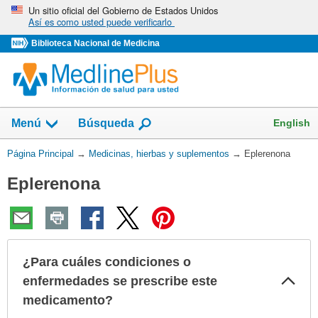
Omita
Un sitio oficial del Gobierno de Estados Unidos
Así es como usted puede verificarlo
y
vaya
Biblioteca Nacional de Medicina
al
Contenido
Mostrar
English
Menú
Búsqueda
el
campo
Usted
Página Principal
→
Medicinas, hierbas y suplementos
→
Eplerenona
de
está
Eplerenona
aquí:
¿Para cuáles condiciones o
Col
enfermedades se prescribe este
sec
medicamento?