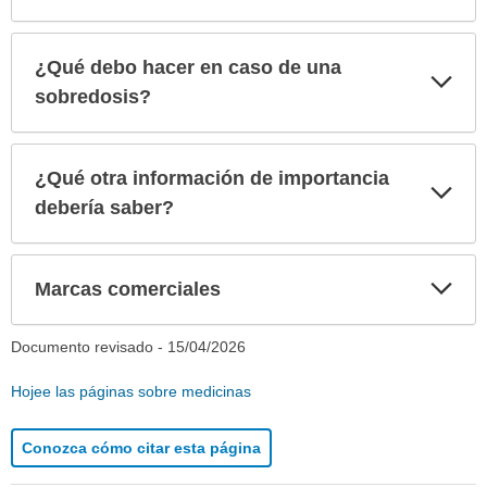
¿Qué debo hacer en caso de una
Exp
sec
sobredosis?
¿Qué otra información de importancia
Exp
sec
debería saber?
Exp
Marcas comerciales
sec
Documento revisado -
15/04/2026
Hojee las páginas sobre medicinas
Conozca cómo citar esta página