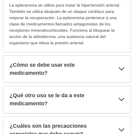
¿Para
La eplerenona se utiliza para tratar la hipertensión arterial.
cuáles
También se utiliza después de un ataque cardíaco para
condiciones
mejorar la recuperación. La eplerenona pertenece a una
o
clase de medicamentos llamados antagonistas de los
enfermedades
receptores mineralocorticoides. Funciona al bloquear la
se
acción de la aldosterona, una sustancia natural del
prescribe
organismo que eleva la presión arterial.
este
medicamento?
ha
¿Cómo se debe usar este
Exp
sido
sec
medicamento?
extendido.
¿Qué otro uso se le da a este
Exp
sec
medicamento?
¿Cuáles son las precauciones
Exp
sec