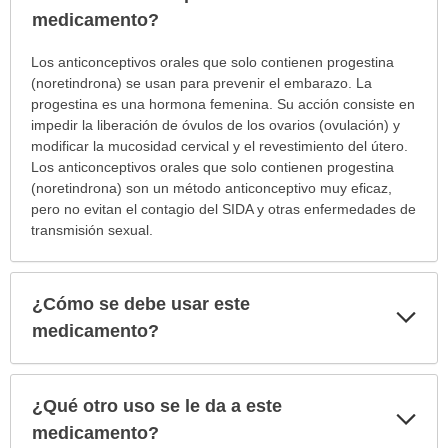
sec
medicamento?
¿Para
Los anticonceptivos orales que solo contienen progestina
cuáles
(noretindrona) se usan para prevenir el embarazo. La
condiciones
progestina es una hormona femenina. Su acción consiste en
o
impedir la liberación de óvulos de los ovarios (ovulación) y
enfermedades
modificar la mucosidad cervical y el revestimiento del útero.
se
Los anticonceptivos orales que solo contienen progestina
prescribe
(noretindrona) son un método anticonceptivo muy eficaz,
este
pero no evitan el contagio del SIDA y otras enfermedades de
medicamento?
transmisión sexual.
ha
sido
extendido.
¿Cómo se debe usar este
Exp
sec
medicamento?
¿Qué otro uso se le da a este
Exp
sec
medicamento?