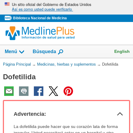
Omita
Un sitio oficial del Gobierno de Estados Unidos
Así es como usted puede verificarlo
y
vaya
Biblioteca Nacional de Medicina
al
Contenido
Mostrar
English
Menú
Búsqueda
el
campo
Usted
Página Principal
→
Medicinas, hierbas y suplementos
→
Dofetilida
de
está
Dofetilida
aquí:
Col
Advertencia:
sec
Advertencia:
La dofetilida puede hacer que su corazón lata de forma
ha
irregular. Usted necesitará estar en un hospital u otro