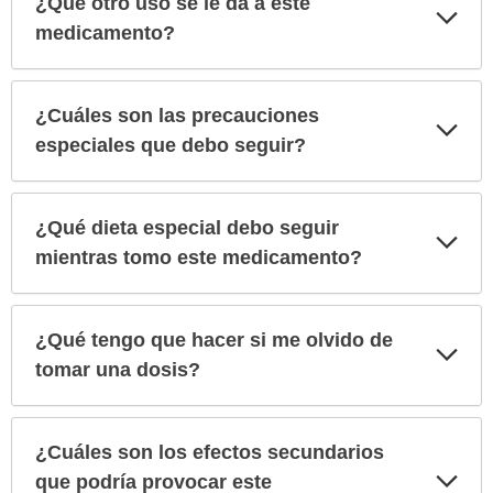
¿Qué otro uso se le da a este
Exp
sec
medicamento?
¿Cuáles son las precauciones
Exp
sec
especiales que debo seguir?
¿Qué dieta especial debo seguir
Exp
sec
mientras tomo este medicamento?
¿Qué tengo que hacer si me olvido de
Exp
sec
tomar una dosis?
¿Cuáles son los efectos secundarios
Exp
que podría provocar este
sec