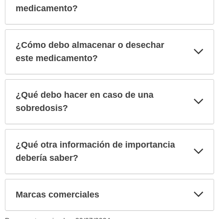
medicamento?
¿Cómo debo almacenar o desechar
Exp
sec
este medicamento?
¿Qué debo hacer en caso de una
Exp
sec
sobredosis?
¿Qué otra información de importancia
Exp
sec
debería saber?
Exp
Marcas comerciales
sec