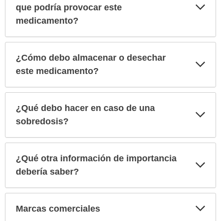
Exp
que podría provocar este
sec
medicamento?
¿Cómo debo almacenar o desechar
Exp
sec
este medicamento?
¿Qué debo hacer en caso de una
Exp
sec
sobredosis?
¿Qué otra información de importancia
Exp
sec
debería saber?
Exp
Marcas comerciales
sec