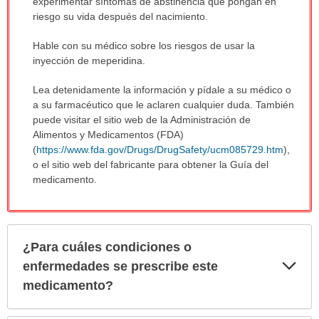
experimentar síntomas de abstinencia que pongan en
riesgo su vida después del nacimiento.
Hable con su médico sobre los riesgos de usar la
inyección de meperidina.
Lea detenidamente la información y pídale a su médico o
a su farmacéutico que le aclaren cualquier duda. También
puede visitar el sitio web de la Administración de
Alimentos y Medicamentos (FDA)
(
https://www.fda.gov/Drugs/DrugSafety/ucm085729.htm
),
o el sitio web del fabricante para obtener la Guía del
medicamento.
¿Para cuáles condiciones o
Exp
enfermedades se prescribe este
sec
medicamento?