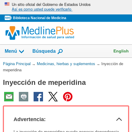
Omita
Un sitio oficial del Gobierno de Estados Unidos
Así es como usted puede verificarlo
y
vaya
Biblioteca Nacional de Medicina
al
Contenido
Mostrar
English
Menú
Búsqueda
el
campo
Usted
Página Principal
→
Medicinas, hierbas y suplementos
→
Inyección de
de
está
meperidina
aquí:
Inyección de meperidina
Col
Advertencia:
sec
Advertencia:
La inyección de meperidina puede generar dependencia.