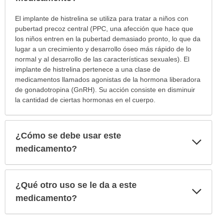
¿Para
El implante de histrelina se utiliza para tratar a niños con
cuáles
pubertad precoz central (PPC, una afección que hace que
condiciones
los niños entren en la pubertad demasiado pronto, lo que da
o
lugar a un crecimiento y desarrollo óseo más rápido de lo
enfermedades
normal y al desarrollo de las características sexuales). El
se
implante de histrelina pertenece a una clase de
prescribe
medicamentos llamados agonistas de la hormona liberadora
este
de gonadotropina (GnRH). Su acción consiste en disminuir
medicamento?
la cantidad de ciertas hormonas en el cuerpo.
ha
sido
extendido.
¿Cómo se debe usar este
Exp
sec
medicamento?
¿Qué otro uso se le da a este
Exp
sec
medicamento?