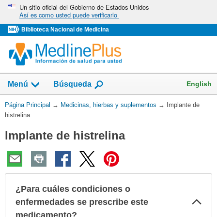
Omita
Un sitio oficial del Gobierno de Estados Unidos
Así es como usted puede verificarlo
y
vaya
Biblioteca Nacional de Medicina
al
Contenido
Mostrar
English
Menú
Búsqueda
el
campo
Usted
Página Principal
→
Medicinas, hierbas y suplementos
→
Implante de
de
está
histrelina
aquí:
Implante de histrelina
¿Para cuáles condiciones o
Col
enfermedades se prescribe este
sec
medicamento?