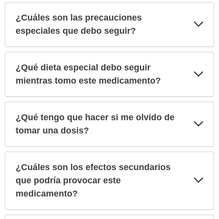
¿Cuáles son las precauciones
Exp
sec
especiales que debo seguir?
¿Qué dieta especial debo seguir
Exp
sec
mientras tomo este medicamento?
¿Qué tengo que hacer si me olvido de
Exp
sec
tomar una dosis?
¿Cuáles son los efectos secundarios
Exp
que podría provocar este
sec
medicamento?