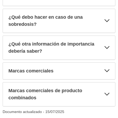
¿Qué debo hacer en caso de una
Exp
sec
sobredosis?
¿Qué otra información de importancia
Exp
sec
debería saber?
Exp
Marcas comerciales
sec
Marcas comerciales de producto
Exp
sec
combinados
Documento actualizado -
15/07/2025