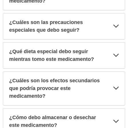
medicamento?
¿Cuáles son las precauciones
Exp
sec
especiales que debo seguir?
¿Qué dieta especial debo seguir
Exp
sec
mientras tomo este medicamento?
¿Cuáles son los efectos secundarios
Exp
que podría provocar este
sec
medicamento?
¿Cómo debo almacenar o desechar
Exp
sec
este medicamento?