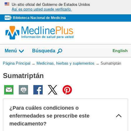
Omita
Un sitio oficial del Gobierno de Estados Unidos
Así es como usted puede verificarlo
y
vaya
Biblioteca Nacional de Medicina
al
Contenido
Mostrar
English
Menú
Búsqueda
el
campo
Usted
Página Principal
→
Medicinas, hierbas y suplementos
→
Sumatriptán
de
está
Sumatriptán
aquí:
¿Para cuáles condiciones o
Col
enfermedades se prescribe este
sec
medicamento?