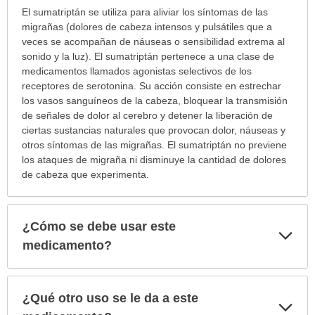
¿Para
El sumatriptán se utiliza para aliviar los síntomas de las
cuáles
migrañas (dolores de cabeza intensos y pulsátiles que a
condiciones
veces se acompañan de náuseas o sensibilidad extrema al
o
sonido y la luz). El sumatriptán pertenece a una clase de
enfermedades
medicamentos llamados agonistas selectivos de los
se
receptores de serotonina. Su acción consiste en estrechar
prescribe
los vasos sanguíneos de la cabeza, bloquear la transmisión
este
de señales de dolor al cerebro y detener la liberación de
medicamento?
ciertas sustancias naturales que provocan dolor, náuseas y
ha
otros síntomas de las migrañas. El sumatriptán no previene
sido
los ataques de migraña ni disminuye la cantidad de dolores
extendido.
de cabeza que experimenta.
¿Cómo se debe usar este
Exp
sec
medicamento?
¿Qué otro uso se le da a este
Exp
sec