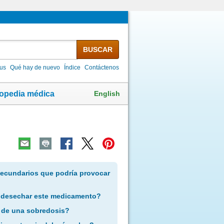
BUSCAR
lus
Qué hay de nuevo
Índice
Contáctenos
English
lopedia médica
secundarios que podría provocar
 desechar este medicamento?
 de una sobredosis?