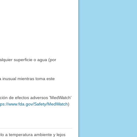
alquier superficie o agua (por
a inusual mientras toma este
ación de efectos adversos 'MedWatch'
tps://www.fda.gov/Safety/MedWatch
)
lo a temperatura ambiente y lejos