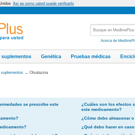
 Unidos
Así es como usted puede verificarlo
Busque
en
MedlinePlus
Acerca de MedlineP
y suplementos
Genética
Pruebas médicas
Encic
y suplementos
→
Olsalazina
ermedades se prescribe este
¿Cuáles son los efectos 
este medicamento?
camento?
¿Cómo debo almacenar o
 medicamento?
¿Qué debo hacer en caso