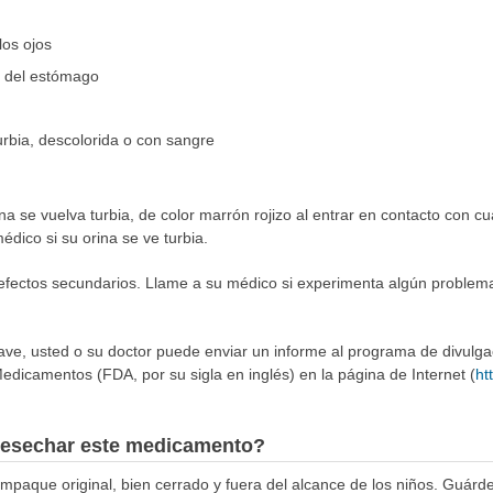
los ojos
a del estómago
turbia, descolorida o con sangre
a se vuelva turbia, de color marrón rojizo al entrar en contacto con cu
édico si su orina se ve turbia.
 efectos secundarios. Llame a su médico si experimenta algún problem
rave, usted o su doctor puede enviar un informe al programa de divulg
edicamentos (FDA, por su sigla en inglés) en la página de Internet (
ht
esechar este medicamento?
aque original, bien cerrado y fuera del alcance de los niños. Guárde