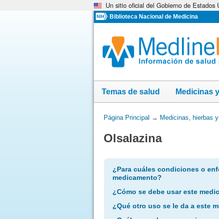
Un sitio oficial del Gobierno de Estados
Omita
y
Biblioteca Nacional de Medicina
vaya
al
Contenido
Temas de salud
Medicinas 
Usted
Página Principal
→
Medicinas, hierbas 
está
Olsalazina
aquí:
¿Para cuáles condiciones o enf
medicamento?
¿Cómo se debe usar este medi
¿Qué otro uso se le da a este