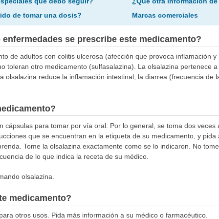
especiales que debo seguir?
¿Qué otra información de
ido de tomar una dosis?
Marcas comerciales
o enfermedades se prescribe este medicamento?
nto de adultos con colitis ulcerosa (afección que provoca inflamación y 
o no toleran otro medicamento (sulfasalazina). La olsalazina pertenece
a olsalazina reduce la inflamación intestinal, la diarrea (frecuencia de 
medicamento?
en cápsulas para tomar por vía oral. Por lo general, se toma dos veces
rucciones que se encuentran en la etiqueta de su medicamento, y pida
prenda. Tome la olsalazina exactamente como se lo indicaron. No tom
uencia de lo que indica la receta de su médico.
mando olsalazina.
este medicamento?
ara otros usos. Pida más información a su médico o farmacéutico.