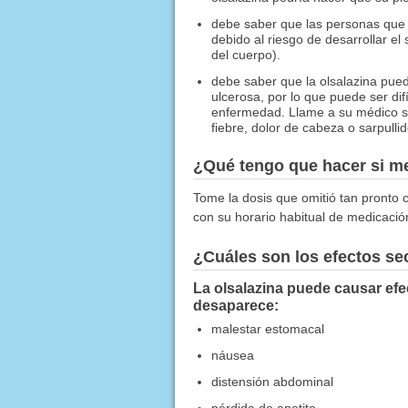
debe saber que las personas que h
debido al riesgo de desarrollar e
del cuerpo).
debe saber que la olsalazina pued
ulcerosa, por lo que puede ser di
enfermedad. Llame a su médico si
fiebre, dolor de cabeza o sarpullid
¿Qué tengo que hacer si me
Tome la dosis que omitió tan pronto c
con su horario habitual de medicaci
¿Cuáles son los efectos s
La olsalazina puede causar efe
desaparece:
malestar estomacal
náusea
distensión abdominal
pérdida de apetito