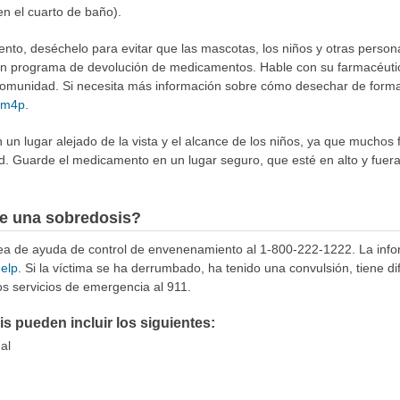
en el cuarto de baño).
to, deséchelo para evitar que las mascotas, los niños y otras person
 un programa de devolución de medicamentos. Hable con su farmacéuti
munidad. Si necesita más información sobre cómo desechar de forma 
4Rm4p
.
n lugar alejado de la vista y el alcance de los niños, ya que muchos 
d. Guarde el medicamento en un lugar seguro, que esté en alto y fuera
e una sobredosis?
ínea de ayuda de control de envenenamiento al 1-800-222-1222. La info
help
. Si la víctima se ha derrumbado, ha tenido una convulsión, tiene di
s servicios de emergencia al 911.
 pueden incluir los siguientes:
al