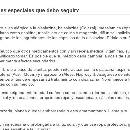
nes especiales que debo seguir?
 si es alérgico a la olsalazina, balsalazida (Colazal); mesalamina (Apri
latos como aspirina, trisalicilato de colina y magnesio, diflunisal, salic
uno de los ingredientes de las cápsulas de la olsalazina. Pídale a su f
éutico qué otros medicamentos con y sin receta médica, vitaminas, su
lanificado tomar. Es posible que su médico deba cambiar la dosis de s
erimenta efectos secundarios.
libre o a base de plantas pueden interactuar con la olsalazina: aspirin
ofeno (Advil, Motrin) y naproxeno (Aleve, Naprosyn). Asegúrese de inf
ntos antes de empezar su tratamiento con olsalazina. No empiece a 
ntes con su médico.
a tenido alguna enfermedad cutánea como eczema (dermatitis atópica
piel y, en ocasiones, erupciones rojas y escamosas), cálculos renales
arazada, planea quedar embarazada o está amamantando. Llame a su
n innecesaria o prolongada a la luz solar, y que use ropa protectora, gaf
 sea sensible a la luz solar.