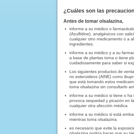
¿Cuáles son las precaucio
Antes de tomar olsalazina,
informe a su médico o farmacéutico
(Azulfidine); analgésicos con salici
cualquier otro medicamento o a alg
ingredientes.
informe a su médico y a su farmac
a base de plantas toma o tiene p
cuidadosamente para saber si exp
Los siguientes productos de venta 
no esteroideos (AINE) como ibupr
que está tomando estos medicame
toma olsalazina sin consultarlo a
informe a su médico si tiene o h
provoca sequedad y picazón en la 
cualquier otra afección médica.
informe a su médico si está emb
mientras toma olsalazina.
es necesario que evite la exposició
olsalazina podría hacer que su piel