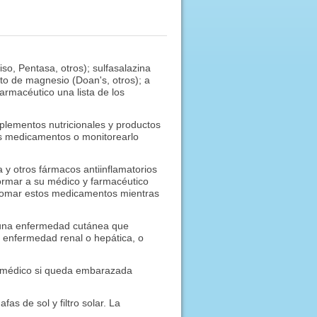
so, Pentasa, otros); sulfasalazina
ilato de magnesio (Doan's, otros); a
armacéutico una lista de los
plementos nutricionales y productos
us medicamentos o monitorearlo
a y otros fármacos antiinflamatorios
ormar a su médico y farmacéutico
tomar estos medicamentos mientras
; una enfermedad cutánea que
, enfermedad renal o hepática, o
 médico si queda embarazada
as de sol y filtro solar. La