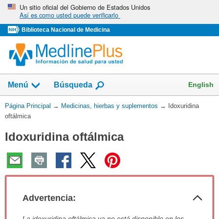
Omita
Un sitio oficial del Gobierno de Estados Unidos
Así es como usted puede verificarlo
y
vaya
Biblioteca Nacional de Medicina
al
Contenido
Mostrar
English
Menú
Búsqueda
el
campo
Usted
Página Principal
→
Medicinas, hierbas y suplementos
→
Idoxuridina
de
está
oftálmica
aquí:
Idoxuridina oftálmica
Col
Advertencia:
sec
Advertencia:
La idoxuridina oftálmica ya no está disponible en los