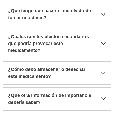
¿Qué tengo que hacer si me olvido de
Exp
sec
tomar una dosis?
¿Cuáles son los efectos secundarios
Exp
que podría provocar este
sec
medicamento?
¿Cómo debo almacenar o desechar
Exp
sec
este medicamento?
¿Qué otra información de importancia
Exp
sec
debería saber?