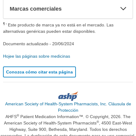
Exp
Marcas comerciales
sec
¶
Este producto de marca ya no está en el mercado. Las
alternativas genéricas pueden estar disponibles.
Documento actualizado -
20/06/2024
Hojee las páginas sobre medicinas
Conozca cómo citar esta página
American Society of Health-System Pharmacists, Inc. Cláusula de
Protección
®
AHFS
Patient Medication Information™. © Copyright, 2026. The
®
American Society of Health-System Pharmacists
, 4500 East-West
Highway, Suite 900, Bethesda, Maryland. Todos los derechos
reservados. La duplicación de este documento para su uso comercial,