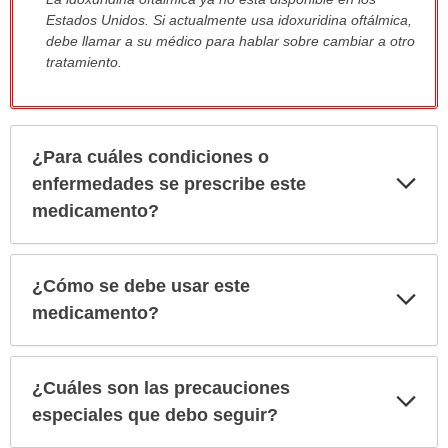
ha
Estados Unidos. Si actualmente usa idoxuridina oftálmica,
sido
debe llamar a su médico para hablar sobre cambiar a otro
extendido.
tratamiento.
¿Para cuáles condiciones o
Exp
enfermedades se prescribe este
sec
medicamento?
¿Cómo se debe usar este
Exp
sec
medicamento?
¿Cuáles son las precauciones
Exp
sec
especiales que debo seguir?