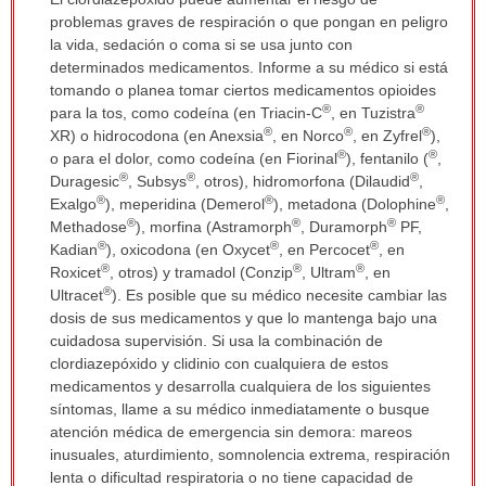
ha
problemas graves de respiración o que pongan en peligro
sido
la vida, sedación o coma si se usa junto con
extendido.
determinados medicamentos. Informe a su médico si está
tomando o planea tomar ciertos medicamentos opioides
®
®
para la tos, como codeína (en Triacin-C
, en Tuzistra
®
®
®
XR) o hidrocodona (en Anexsia
, en Norco
, en Zyfrel
),
®
®
o para el dolor, como codeína (en Fiorinal
), fentanilo (
,
®
®
®
Duragesic
, Subsys
, otros), hidromorfona (Dilaudid
,
®
®
®
Exalgo
), meperidina (Demerol
), metadona (Dolophine
,
®
®
®
Methadose
), morfina (Astramorph
, Duramorph
PF,
®
®
®
Kadian
), oxicodona (en Oxycet
, en Percocet
, en
®
®
®
Roxicet
, otros) y tramadol (Conzip
, Ultram
, en
®
Ultracet
). Es posible que su médico necesite cambiar las
dosis de sus medicamentos y que lo mantenga bajo una
cuidadosa supervisión. Si usa la combinación de
clordiazepóxido y clidinio con cualquiera de estos
medicamentos y desarrolla cualquiera de los siguientes
síntomas, llame a su médico inmediatamente o busque
atención médica de emergencia sin demora: mareos
inusuales, aturdimiento, somnolencia extrema, respiración
lenta o dificultad respiratoria o no tiene capacidad de