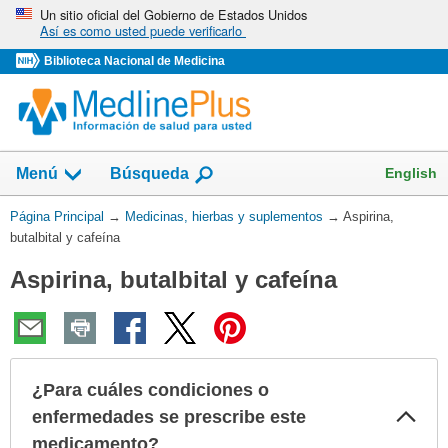
Omita
Un sitio oficial del Gobierno de Estados Unidos
Así es como usted puede verificarlo
y
vaya
Biblioteca Nacional de Medicina
al
Contenido
Mostrar
English
Menú
Búsqueda
el
campo
Usted
Página Principal
→
Medicinas, hierbas y suplementos
→
Aspirina,
de
está
butalbital y cafeína
aquí:
Aspirina, butalbital y cafeína
¿Para cuáles condiciones o
Col
enfermedades se prescribe este
sec
medicamento?