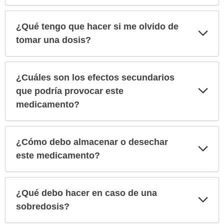
¿Qué tengo que hacer si me olvido de
Exp
sec
tomar una dosis?
¿Cuáles son los efectos secundarios
Exp
que podría provocar este
sec
medicamento?
¿Cómo debo almacenar o desechar
Exp
sec
este medicamento?
¿Qué debo hacer en caso de una
Exp
sec
sobredosis?