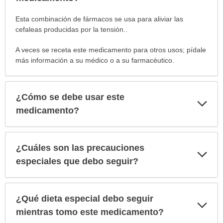
¿Para
Esta combinación de fármacos se usa para aliviar las
cuáles
cefaleas producidas por la tensión..
condiciones
A veces se receta este medicamento para otros usos; pídale
o
más información a su médico o a su farmacéutico.
enfermedades
se
prescribe
este
¿Cómo se debe usar este
Exp
medicamento?
sec
medicamento?
ha
sido
extendido.
¿Cuáles son las precauciones
Exp
sec
especiales que debo seguir?
¿Qué dieta especial debo seguir
Exp
sec
mientras tomo este medicamento?