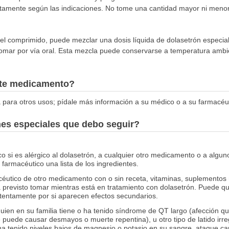
amente según las indicaciones. No tome una cantidad mayor ni menor 
 el comprimido, puede mezclar una dosis líquida de dolasetrón especi
ar por vía oral. Esta mezcla puede conservarse a temperatura ambient
este medicamento?
 para otros usos; pídale más información a su médico o a su farmacéut
nes especiales que debo seguir?
 si es alérgico al dolasetrón, a cualquier otro medicamento o a alguno
farmacéutico una lista de los ingredientes.
éutico de otro medicamento con o sin receta, vitaminas, suplementos 
previsto tomar mientras está en tratamiento con dolasetrón. Puede qu
atentamente por si aparecen efectos secundarios.
guien en su familia tiene o ha tenido síndrome de QT largo (afección q
ue puede causar desmayos o muerte repentina), u otro tipo de latido irr
 ha tenido niveles bajos de magnesio o potasio en su sangre, ataque car