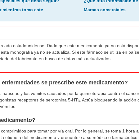
especiales que debo seguir?
¿Qué otra información de
r mientras tomo este
Marcas comerciales
mercado estadounidense. Dado que este medicamento ya no está dispon
esta monografía ya no se actualiza. Si este fármaco se utiliza en paíse
tado del fabricante en busca de datos más actualizados.
o enfermedades se prescribe este medicamento?
as náuseas y los vómitos causados por la quimioterapia contra el cáncer
onistas receptores de serotonina 5-HT
. Actúa bloqueando la acción 
3
vómitos.
medicamento?
 comprimidos para tomar por vía oral. Por lo general, se toma 1 hora a
 la etiqueta del medicamento y pregúntele a su médico o farmacéutico