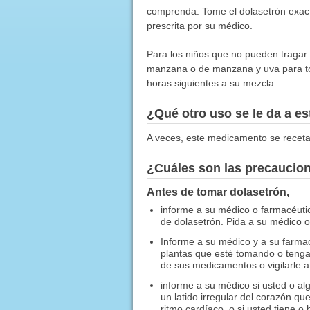
comprenda. Tome el dolasetrón exact
prescrita por su médico.
Para los niños que no pueden tragar
manzana o de manzana y uva para tom
horas siguientes a su mezcla.
¿Qué otro uso se le da a 
A veces, este medicamento se receta
¿Cuáles son las precaucio
Antes de tomar dolasetrón,
informe a su médico o farmacéutico
de dolasetrón. Pida a su médico o 
Informe a su médico y a su farmac
plantas que esté tomando o tenga 
de sus medicamentos o vigilarle 
informe a su médico si usted o al
un latido irregular del corazón q
ritmo cardíaco, o si usted tiene o