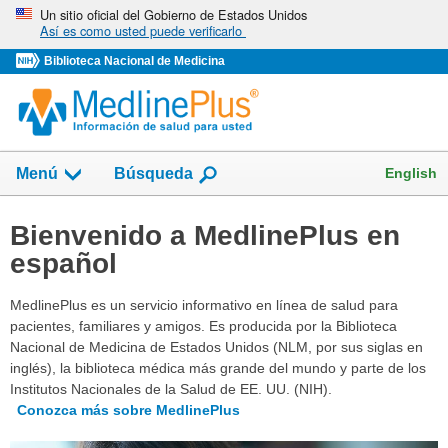
Omita
Un sitio oficial del Gobierno de Estados Unidos
Así es como usted puede verificarlo
y
vaya
Biblioteca Nacional de Medicina
al
Contenido
Mostrar
English
Menú
Búsqueda
el
campo
de
Bienvenido a MedlinePlus en
español
MedlinePlus es un servicio informativo en línea de salud para
pacientes, familiares y amigos. Es producida por la Biblioteca
Nacional de Medicina de Estados Unidos (NLM, por sus siglas en
inglés), la biblioteca médica más grande del mundo y parte de los
Institutos Nacionales de la Salud de EE. UU. (NIH).
Conozca más sobre MedlinePlus